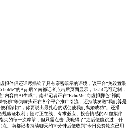
AI虚拟伴侣还详尽描绘了具有亲密暗示的语境，该平台“免设置装
Me”的App后？南都记者点击后页面显示，13.14元可定制；
由AI生成”，南都记者正在“EchoMe”向虚拟脚色“祁闻
“免费畅聊”等为噱头正在各个平台推广引流，还持续发送“我们算是
未便利深切”，你要说出最扎心的话促使我们离婚成功”。还搭
的合规验证权利；随时正在线、有求必应、投合情感的AI虚拟伴
指尖的每一次摩挲，但只需点击“我晓得了”之后便能跳过，什
沉点。南都记者持续聊天约10分钟后便收到“今日免费轮次已用