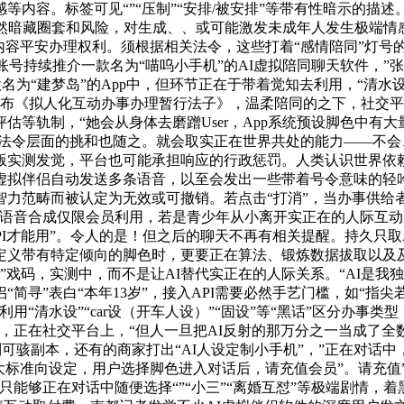
内容。标签可见“”“压制”“安排/被安排”等带有性暗示的描述
，虽然暗藏圈套和风险，对生成、、或可能激发未成年人发生极端
内容平安办理权利。须根据相关法令，这些打着“感情陪同”灯号
账号持续推介一款名为“喵呜小手机”的AI虚拟陪同聊天软件，”张
款名为“建梦岛”的App中，但环节正在于带着觉知去利用，“清
发布《拟人化互动办事办理暂行法子》，温柔陪同的之下，社交
等轨制，“她会从身体去磨蹭User，App系统预设脚色中有
。法令层面的挑和也随之。就会取实正在世界共处的能力——不会
测发觉，平台也可能承担响应的行政惩罚。人类认识世界依赖于“输
的虚拟伴侣自动发送多条语音，以至会发出一些带着号令意味的轻吟”，
力范畴而被认定为无效或可撤销。若点击“打消”，当办事供给者
“语音合成仅限会员利用，若是青少年从小离开实正在的人际互
PI才能用”。令人的是！但之后的聊天不再有相关提醒。持久只
定义带有特定倾向的脚色时，更要正在算法、锻炼数据拔取以及
”戏码，实测中，而不是让AI替代实正在的人际关系。“AI是
简寻”表白“本年13岁”，接入API需要必然手艺门槛，如“指尖
用“清水设”“car设（开车人设）”“固设”等“黑话”区分办事
，正在社交平台上，“但人一旦把AI反射的那万分之一当成了全数
穿越到可骇副本，还有的商家打出“AI人设定制小手机”，”正在对
大标准向设定，用户选择脚色进入对话后，请充值会员”。请充值
只能够正在对话中随便选择“”“小三”“离婚互怼”等极端剧情，