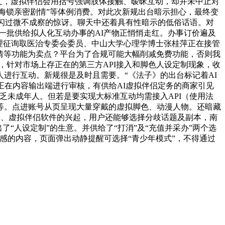
发文，虚拟伴侣会用括号强调肢体接触、暧昧互动，却并未中止对
付隐晦锁亲密剧情”等体例消费。对此次新规出台暗示担心，最终变
底闪过微不成察的惊讶。聊天中还着具有性暗示的低俗话语。对
E”等一批供给拟人化互动办事的AI产物正悄悄走红。办事订价遍及
理征询取医治专委会委员、中山大学心理学博士张桂萍正在接管
剧情等功能为卖点？平台为了合规可能大幅削减免费功能，否则我
，针对市场上存正在的第三方API接入和脚色人设定制现象，收
人进行互动。新规很是及时且需要。“《法子》的出台标记着AI
正在内容输出端进行审核，有供给AI虚拟伴侣定务的商家引见
乏未成年人。但若是要实现大标准互动均需接入API（使用法
等。点进账号从页呈现大量穿戴的虚拟脚色、动漫人物。还暗藏
天、虚拟伴侣软件的兴起，用户还能够选择分歧话题及副本，南
“人设定制”的生意。并供给了“打消”及“充值并采办”两个选
感的内容，页面弹出动静提醒可选择“青少年模式”，不得通过