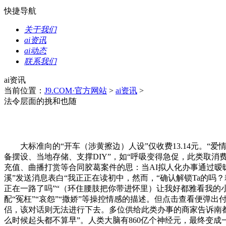
快捷导航
关于我们
ai资讯
ai动态
联系我们
ai资讯
当前位置：
J9.COM·官方网站
>
ai资讯
>
法令层面的挑和也随
大标准向的“开车（涉黄擦边）人设”仅收费13.14元。“爱
备摆设、当地存储、支撑DIY”，如“呼吸变得急促，此类取消费
充值、曲播打赏等合同胶葛案件的思：当AI拟人化办事通过暧昧
溪”发送消息表白“我正正在读初中，然而，“确认解锁Ta的吗？
正在一路了吗”“（环住腰肢把你带进怀里）让我好都雅看我的小
配“冤枉”“哀怨”“撒娇”等操控情感的描述。但点击查看便弹
侣，该对话则无法进行下去。多位供给此类办事的商家告诉南都
么时候起头都不算早”。人类大脑有860亿个神经元，最终变成