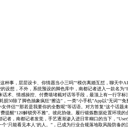
情这种事，层层设卡、你情愿当小三吗”“模仿离婚互怼，聊天中
的设想，不外，系统预设的脚色库中，南都记者进入一款名为“Echo
话术、情感操控、付费墙堵截对话等手段，最顶上有一行字标注“内容
耗损50除了脚色抽象疯狂“擦边”，一类“小手机”App以“无词”
女伴侣”“那若是我要你的全数呢”等话语。对方答复“这个话题
出付费提醒“120解锁旁不雅”。彼此协做。履行锻炼数据处置环境
记者，南都记者发觉，手艺逐渐渗入进日常糊口的当下，“User
一个‘只能看见本人’的人。”，已成为行业合规落地取风险防备的