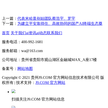
上一篇：
代表米哈逛创始团队蔡浩宇、罗宇
下一篇：
为建立平安靠得住、高效协同的国产AI终端生态奠
首页
关于我们
ai资讯
ai动态
联系我们
服务电话：400-992-1681
服务邮箱：wa@163.com
公司地址：贵州省贵阳市观山湖区金融城MAX_A座17楼
备案号：
网站地图
Copyright © 2021 贵州J9.COM·官方网站信息技术有限公司 版
权所有 | 技术支持：
J9.COM·官方网站
扫描关注J9.COM·官方网站信息