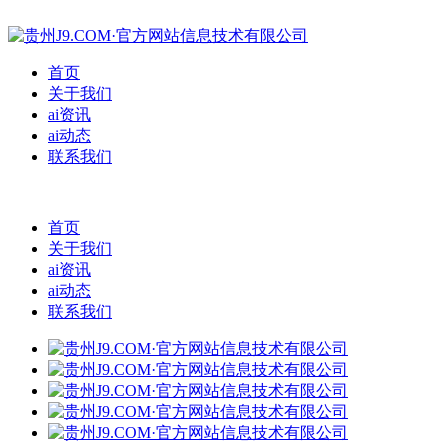
首页
关于我们
ai资讯
ai动态
联系我们
首页
关于我们
ai资讯
ai动态
联系我们