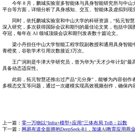
今年 8 月，鹏城实验室多智能体与具身智能研究所与中山大学
平台等方面，详细分析了具身感知、交互、智能体及虚拟到现
同时，依托鹏城实验室和中山大学的科研资源，“拓元智慧-
深入研究，多次获得国际会议和期刊的最佳论文奖，包括中国图像
夺冠，每年在 AI 领域顶级会议和期刊发表数十篇论文。
梁小丹担任中山大学智能工程学院副教授和通用具身智能中心主
青橙奖，谷歌学术引用次数接近3万次。
王广润则是牛津大学研究员，曾为华为“天才少年计划”最高
具备动态适应性。
此前，拓元智慧还推出过产品“元分身”，能够为内容创作者
多模态交互等问题，通过一次建模实现高效视频创作，确保内
上一篇：
零一万物以“Infra+模型+应用”三体布局 ToB：以数
下一篇：
网易有道全面拥抱DeepSeek-R1，加速AI教育应用商