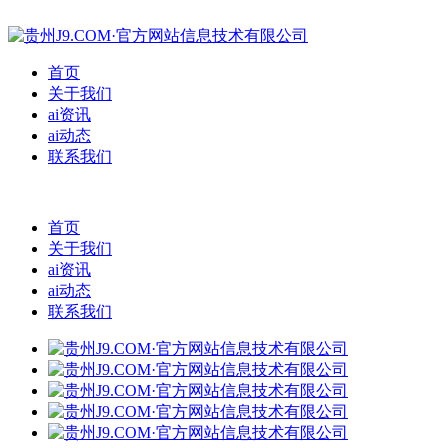
首页
关于我们
ai资讯
ai动态
联系我们
首页
关于我们
ai资讯
ai动态
联系我们