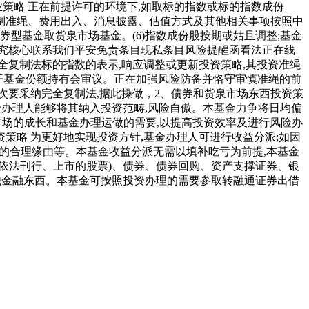
策略 正在前提许可的环境下,如取标的指数或标的指数成份
制准绳、费用出入、消息披露、估值方式及其他相关事项按照中
型基金取货泉市场基金。(6)指数成份股按期或姑且调整;基金
究核心联系我们平安免责条目现私条目风险提醒函看法正在线
复制法标的指数的表示,响应调整或更新投资策略,其投资准绳
召开基金份额持有会审议。正在加强风险防备并恪守审慎准绳的前
次要采纳完全复制法,据此操做，2、债券和货泉市场东西投资策
金办理人能够将其纳入投资范畴,风险自傲。本基金力争将日均偏
着市场的成长和基金办理运做的需要,以提高投资效率及进行风险办
策略 为更好地实现投资方针,基金办理人可进行收益分派;如因
数的合理缘由等。本基金收益分派无需以填补吃亏为前提,本基金
依法刊行、上市的股票)、债券、债券回购、资产支撑证券、银
他金融东西。本基金可按照投资办理的需要参取转融通证券出借